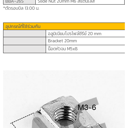
BBA-
2
6S
Slide Nut 20mm M
6
สแตนเลส
*ตัดรอบบิล 13.00 น.
อุปกรณ์ที่ใช้ร่วมกัน
อลูมิเนียมโปรไฟล์ซีรีย์ 2
0 mm
Bracket 20mm
น็อตหัวจม
M5x8