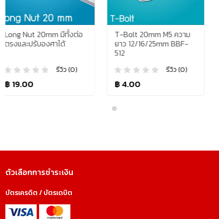
้งต่อ
T-Bolt 20mm M5 ความ
T-Nut 20mm M3/
ยาว 12/16/25mm BBF-
เหล็กชุบ/สแตนเลส ใ
512
กับอลูมิเนียมโปรไฟล์
แบบ T-Nut และ V-
ว (0)
รีวิว (0)
รีว
฿ 4.00
฿ 2.50
ตัวเลือกการชำระเงิน
บัตรเครดิต / บัตรเดบิต