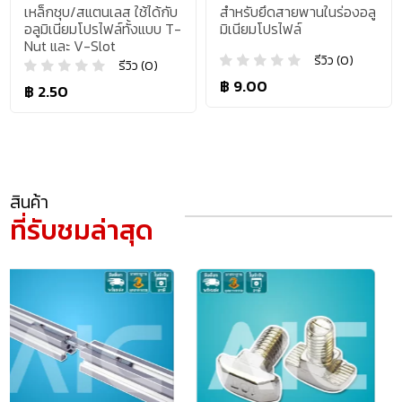
เหล็กชุบ/สแตนเลส ใช้ได้กับ
สำหรับยึดสายพานในร่องอลู
อลูมิเนียมโปรไฟล์ทั้งแบบ T-
มิเนียมโปรไฟล์
Nut และ V-Slot
รีวิว (0)
รีวิว (0)
฿ 9.00
฿ 2.50
สินค้า
ที่รับชมล่าสุด