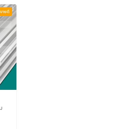
ขายดี
าม