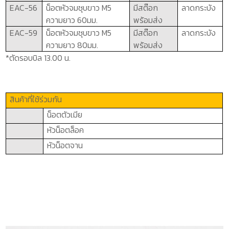
EAC-56
น็อตหัวจมชุบขาว
M5
มีสต๊อก
ลาดกระบัง
ความยาว
60
มม.
พร้อมส่ง
EAC-59
น็อตหัวจมชุบขาว
M5
มีสต๊อก
ลาดกระบัง
ความยาว
80
มม.
พร้อมส่ง
*ตัดรอบบิล 13.00 น.
สินค้าที่ใช้ร่วมกัน
น็อตตัวเมีย
หัวน็อตล็อค
หัวน็อตจาน