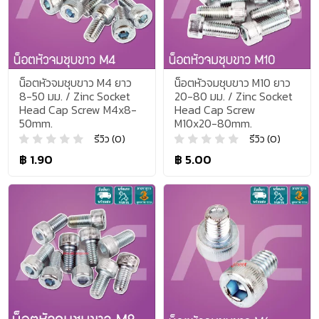
น็อตหัวจมชุบขาว M4 ยาว
น็อตหัวจมชุบขาว M10 ยาว
8-50 มม. / Zinc Socket
20-80 มม. / Zinc Socket
Head Cap Screw M4x8-
Head Cap Screw
50mm.
M10x20-80mm.
รีวิว (0)
รีวิว (0)
฿ 1.90
฿ 5.00