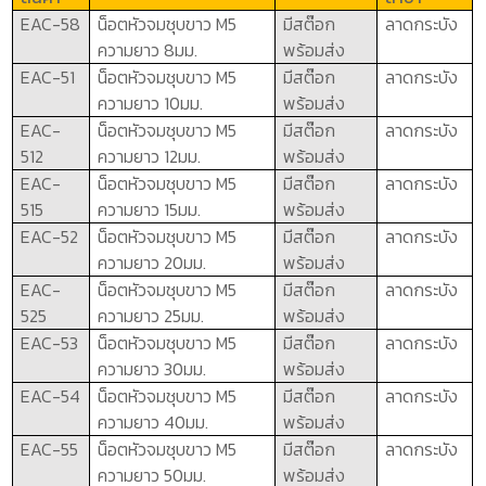
EAC-5
8
น็อตหัวจมชุบขาว
M5
มีสต๊อก
ลาดกระบัง
ความยาว 8มม.
พร้อมส่ง
EAC-5
1
น็อตหัวจมชุบขาว
M5
มีสต๊อก
ลาดกระบัง
ความยาว
10
มม.
พร้อมส่ง
EAC-
น็อตหัวจมชุบขาว
M5
มีสต๊อก
ลาดกระบัง
5
12
ความยาว
12
มม.
พร้อมส่ง
EAC-
น็อตหัวจมชุบขาว
M5
มีสต๊อก
ลาดกระบัง
5
15
ความยาว
15
มม.
พร้อมส่ง
EAC-5
2
น็อตหัวจมชุบขาว
M5
มีสต๊อก
ลาดกระบัง
ความยาว
20
มม.
พร้อมส่ง
EAC-
น็อตหัวจมชุบขาว
M5
มีสต๊อก
ลาดกระบัง
5
25
ความยาว
25
มม.
พร้อมส่ง
EAC-5
3
น็อตหัวจมชุบขาว
M5
มีสต๊อก
ลาดกระบัง
ความยาว
30
มม.
พร้อมส่ง
EAC-5
4
น็อตหัวจมชุบขาว
M5
มีสต๊อก
ลาดกระบัง
ความยาว
40
มม.
พร้อมส่ง
EAC-5
5
น็อตหัวจมชุบขาว
M5
มีสต๊อก
ลาดกระบัง
ความยาว
50
มม.
พร้อมส่ง