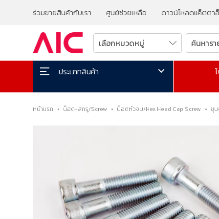
ร่วมขายสินค้ากับเรา
ศูนย์ช่วยเหลือ
ดาวน์โหลดแค็ตตาล
โ
ประเภทสินค้า
หน้าแรก
•
น็อต-สกรู/Screw
•
น็อตหัวจม/Hex Head Cap Screw
•
ชุ