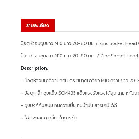
รายละเอียด
น็อตหัวจมชุบขาว M10 ยาว 20-80 มม. / Zinc Socket He
น็อตหัวจมชุบขาว M10 ยาว 20-80 มม. / Zinc Socket He
Description:
- น็อตหัวจมเกลียวมิลลิเมตร ขนาดเกลียว
M
10
ความยาว
2
0-
- วัสดุเหล็กชุบแข็ง
SCM
435 แข็งแรงรับแรงได้สูง เหมาะกับงา
- ชุบซิงค์กันสนิม ทนความชื้น ทนน้ำมัน สารเคมีได้ดี
- ใช้ประแจหกเหลี่ยมในการขัน