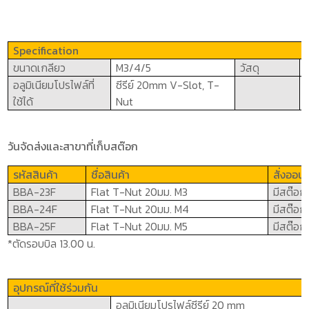
Specification
ขนาดเกลียว
M
3/4/5
วัสดุ
อลูมิเนียมโปรไฟล์ที่
ซีรีย์ 20
mm
V-Slot, T-
ใช้ได้
Nut
วันจัดส่งและสาขาที่เก็บสต๊อก
รหัสสินค้า
ชื่อสินค้า
สั่งออน
BBA-
23
F
Flat T-Nut
20มม.
M3
มีสต๊อก
BBA-
2
4F
Flat T-Nut
20มม.
M4
มีสต๊อก
BBA-
2
5F
Flat T-Nut
20มม.
M
5
มีสต๊อก
*ตัดรอบบิล 13.00 น.
อุปกรณ์ที่ใช้ร่วมกัน
อลูมิเนียมโปรไฟล์ซีรีย์ 2
0 mm