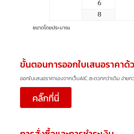
ขั้นตอนการออกใบเสนอราคาด้ว
ออกใบเสนอราคาเองจากเว็บAIC สะดวกกว่าเดิม ง่ายกว่าเ
คลิ๊กที่นี่
การสั่งซื้อและการชำระเงิน