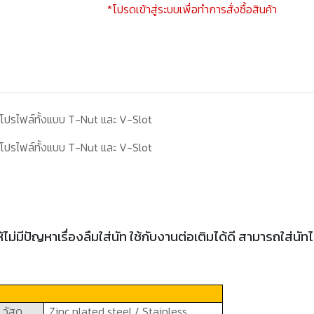
*โปรดเข้าสู่ระบบเพื่อทำการสั่งซื้อสินค้า
โปรไฟล์ทั้งแบบ T-Nut และ V-Slot
โปรไฟล์ทั้งแบบ T-Nut และ V-Slot
ม่มีปัญหาเรื่องลืมใส่นัท
ใช้กับงานต่อเติมได้ดี สามารถใส่นัท
วัสดุ
Zinc plated steel / Stainless