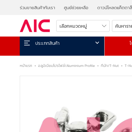
ร่วมขายสินค้ากับเรา
ศูนย์ช่วยเหลือ
ดาวน์โหลดแค็ตตาล
โ
ประเภทสินค้า
หน้าแรก
•
อลูมิเนียมโปรไฟล์/Aluminium Profile
•
ทีนัท/T-Nut
•
T-N