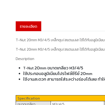
รายละเอียด
T-Nut 20mm M3/4/5 เหล็กชุบ/สแตนเลส ใช้ได้กับอลูมิเนียม
T-Nut 20mm M3/4/5 เหล็กชุบ/สแตนเลส ใช้ได้กับอลูมิเนียม
Description
20
ขนาดเกลียว
3/4/5
T-Nut
mm
M
ใช้ประกอบอลูมิเนียมโปรไฟล์ซีรีย์ 20
mm
ใช้งานสะดวก สามารถใส่ระหว่างร่องได้เลย ทำให้ไ
Specification
ขนาดเกลียว
M3
/4/5