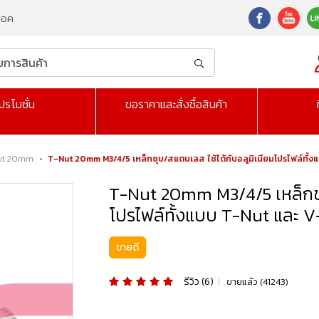
็อค
ปรโมชั่น
ขอราคาและสั่งซื้อสินค้า
ut 20mm
•
T-Nut 20mm M3/4/5 เหล็กชุบ/สแตนเลส ใช้ได้กับอลูมิเนียมโปรไฟล์ทั้
T-Nut 20mm M3/4/5 เหล็กชุบ
โปรไฟล์ทั้งแบบ T-Nut และ V
ขายดี
รีวิว (6)
|
ขายแล้ว (41243)