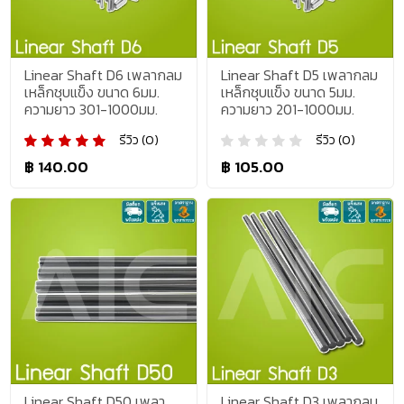
Linear Shaft D6 เพลากลม
Linear Shaft D5 เพลากลม
เหล็กชุบแข็ง ขนาด 6มม.
เหล็กชุบแข็ง ขนาด 5มม.
ความยาว 301-1000มม.
ความยาว 201-1000มม.
รีวิว (0)
รีวิว (0)
฿ 140.00
฿ 105.00
Linear Shaft D50 เพลา
Linear Shaft D3 เพลากลม