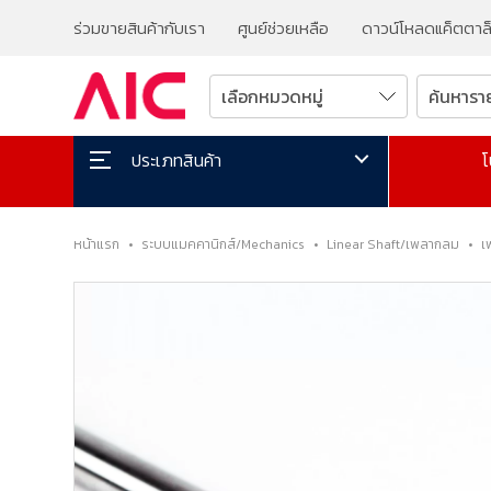
ร่วมขายสินค้ากับเรา
ศูนย์ช่วยเหลือ
ดาวน์โหลดแค็ตตาล
โ
ประเภทสินค้า
หน้าแรก
•
ระบบแมคคานิกส์/Mechanics
•
Linear Shaft/เพลากลม
•
เ