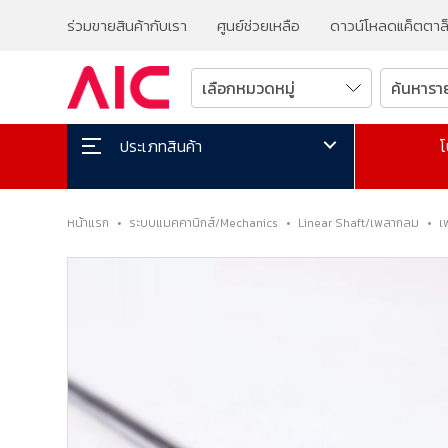
ร่วมขายสินค้ากับเรา
ศูนย์ช่วยเหลือ
ดาวน์โหลดแค็ตตาล
โ
ประเภทสินค้า
หน้าแรก
•
ระบบแมคคานิกส์/Mechanics
•
Linear Shaft/เพลากลม
•
เ