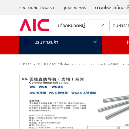
ร่วมขายสินค้ากับเรา
ศูนย์ช่วยเหลือ
ดาวน์โหลดแค็ตตาล
โ
ประเภทสินค้า
หน้าแรก
•
ระบบแมคคานิกส์/Mechanics
•
Linear Shaft/เพลากลม
•
เ