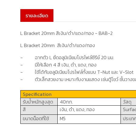
รายละเอียด
L Bracket 20mm สีเงิน/ดำ/แดง/ทอง - BAB-2
L Bracket 20mm สีเงิน/ดำ/แดง/ทอง
-
ฉาก
ตัว
L
ยึด
อลูมิเนียมโปรไฟล์ซีรีย์
20
มม.
-
มีให้เลือก 4 สี
เงิน, ดำ, แดง, ทอง
-
ใช้ได้กับอลูมิเนียมโปรไฟล์ทั้งแบบ
T-Nut
และ
V-Slot
-
ตัวเล็กสวยงาม เหมาะกับงานแสดง เช่นตู้โชว์ ชั้นวาง
Specification
รับน้ำหนักสูงสุด
4
0
กก.
วัสดุ
สี
เงิน, ดำ, แดง, ทอง
Surfa
ขนาดน็อตที่ใช้
M5
ประเทศ