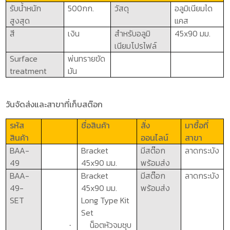
รับน้ำหนัก
5
00
กก.
วัสดุ
อลูมิเนียมได
สูงสุด
แคส
สี
เงิน
สำหรับอลูมิ
4
5x90
มม.
เนียมโปรไฟล์
Surface
พ่นทรายขัด
treatment
มัน
วันจัดส่งและสาขาที่เก็บสต๊อก
รหัส
ชื่อสินค้า
สั่ง
มาซื้อที่
สินค้า
ออนไลน์
สาขา
BAA-
Bracket
มีสต๊อก
ลาดกระบัง
49
4
5x90
มม.
พร้อมส่ง
BAA-
Bracket
มีสต๊อก
ลาดกระบัง
49-
4
5x90
มม.
พร้อมส่ง
SET
Long Type Kit
Set
น็อตหัวจมชุบ
·