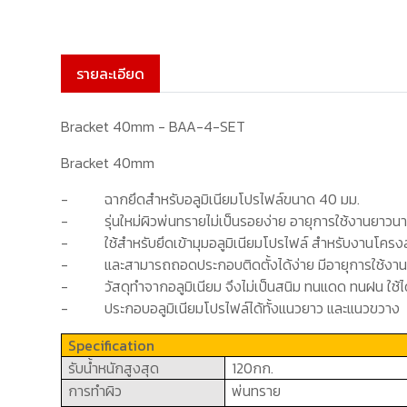
รายละเอียด
Bracket 40mm - BAA-4-SET
Bracket 40mm
-
ฉากยึดสำหรับอลูมิเนียมโปรไฟล์ขนาด
4
0 มม.
-
รุ่นใหม่ผิวพ่นทรายไม่เป็นรอยง่าย อายุการใช้งานยาว
-
ใช้สำหรับยึดเข้ามุมอลูมิเนียมโปรไฟล์ สำหรับงานโคร
-
และสามารถถอดประกอบติดตั้งได้ง่าย มีอายุการใช้งา
-
วัสดุทำจากอลูมิเนียม จึงไม่เป็นสนิม ทนแดด ทนฝน ใช้ไ
-
ประกอบอลูมิเนียมโปรไฟล์ได้ทั้งแนวยาว และแนวขวาง
Specification
รับน้ำหนักสูงสุด
1
20กก.
การทำผิว
พ่นทราย