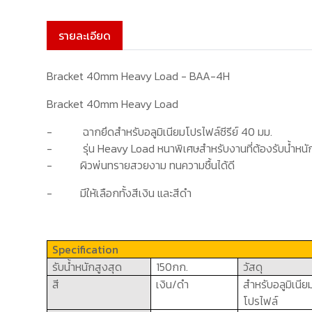
รายละเอียด
Bracket 40mm Heavy Load - BAA-4H
Bracket 40mm Heavy Load
-
ฉากยึดสำหรับอลูมิเนียมโปรไฟล์ซีรีย์
40
มม.
-
รุ่น
Heavy Load
หนาพิเศษสำหรับงานที่ต้องรับน้ำหนั
-
ผิวพ่นทรายสวยงาม ทนความชื้น
ได้ดี
-
มีให้เลือกทั้งสีเงิน และสีดำ
Specification
รับน้ำหนักสูงสุด
1
5
0
กก.
วัสดุ
สี
เงิน/ดำ
สำหรับอลูมิเนีย
โปรไฟล์