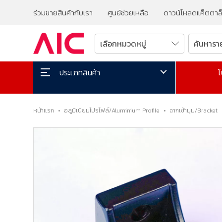
ร่วมขายสินค้ากับเรา
ศูนย์ช่วยเหลือ
ดาวน์โหลดแค็ตตาล
โ
ประเภทสินค้า
หน้าแรก
•
อลูมิเนียมโปรไฟล์/Aluminium Profile
•
ฉากเข้ามุม/Bracket