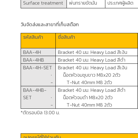
Surface treatment
พ่นทรายขัดมัน
ประเทศผู้ผลิต
วันจัดส่งและสาขาที่เก็บสต๊อก
รหัสสินค้า
ชื่อสินค้า
BAA-4H
Bracket 40
มม.
Heavy Load
สีเงิน
BAA-4HB
Bracket 40
มม.
Heavy Load
สีดำ
BAA-4H-SET
Bracket 40
มม.
Heavy Load
สีเงิน
น็อตหัวจมชุบขาว
M8x
20
2
ตัว
·
-
T-Nut 40mm M8 2
ตัว
BAA-4HB-
Bracket 40
มม.
Heavy Load
สีดำ
SET
น็อตหัวจมดำ
M8x
20
2
ตัว
·
-
T-Nut 40mm M8 2
ตัว
*ตัดรอบบิล 13.00 น.
อุปกรณ์ที่ใช้ร่วมกัน