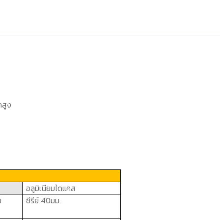
กสูง
อลูมิเนียมไดแคส
ม
ซีรีย์ 40มม.