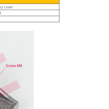
vy Load
d