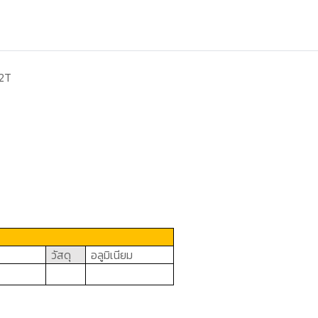
-2T
วัสดุ
อลูมิเนียม