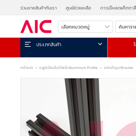
ร่วมขายสินค้ากับเรา
ศูนย์ช่วยเหลือ
ดาวน์โหลดแค็ตตาล
โ
ประเภทสินค้า
หน้าแรก
•
อลูมิเนียมโปรไฟล์/Aluminium Profile
•
ฉากเข้ามุม/Bracket