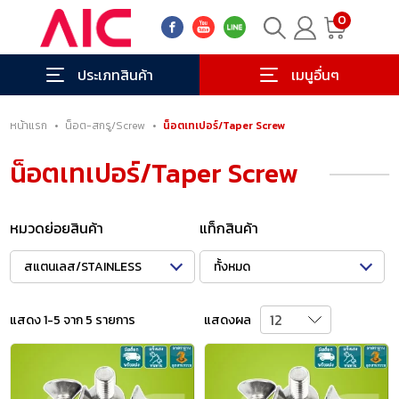
0
ประเภทสินค้า
เมนูอื่นๆ
หน้าแรก
•
น็อต-สกรู/Screw
•
น็อตเทเปอร์/Taper Screw
น็อตเทเปอร์/Taper Screw
หมวดย่อยสินค้า
แท็กสินค้า
สแตนเลส/STAINLESS
ทั้งหมด
แสดง 1-5 จาก 5 รายการ
แสดงผล