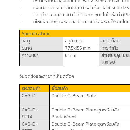
-
ใช้งานร่วมกับอลูมิเนียมโปรไฟล์
V-Slot
ของ
AIC
เท่าน
-
แผ่นหนารับแรงกดอัดได้สูง มีรูสำเร็จรูปสำหรับยึด
M
5
-
วัสดุทำจากอลูมิเนียม ทำสีด้วยการชุบอโนไดซ์สีดำ (
Bl
-
มีให้เลือก
ทั้งชุดพร้อมล้อประกอบเสร็จพร้อมใช้งานได
Specification
วัสดุ
อลูมิเนียม
ขนาดน็อต
ขนาด
77
.5
x
155
mm
การทำผิว
ความหนา
6 mm
สำหรับอลูมิเนีย
โปรไฟล์
วันจัดส่งและสาขาที่เก็บสต๊อก
รหัสสินค้า
ชื่อสินค้า
CAG-D
Double C-Beam Plate
CAG-D-
Double C-Beam Plate
ชุดพร้อมล้อ
SETA
Black Wheel
CAG-D-
Double C-Beam Plate
ชุดพร้อมล้อ