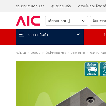
ร่วมขายสินค้ากับเรา
ศูนย์ช่วยเหลือ
ดาวน์โหลดแค็ตตาล
โ
ประเภทสินค้า
หน้าแรก
•
ระบบแมคคานิกส์/Mechanics
•
Openbuilds
•
Gantry Plat