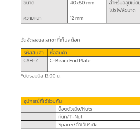
ขนาด
40x80 mm
สำหรับอลูมิเนีย
โปรไฟล์ขนาด
ความหนา
12 mm
วันจัดส่งและสาขาที่เก็บสต๊อก
รหัสสินค้า
ชื่อสินค้า
CAH-Z
C-Beam End Plate
*ตัดรอบบิล 13.00 น.
อุปกรณ์ที่ใช้ร่วมกัน
น็อตตัวเมีย/
Nuts
ทีนัท/
T-Nut
Spacer/
ตัวเว้นระยะ