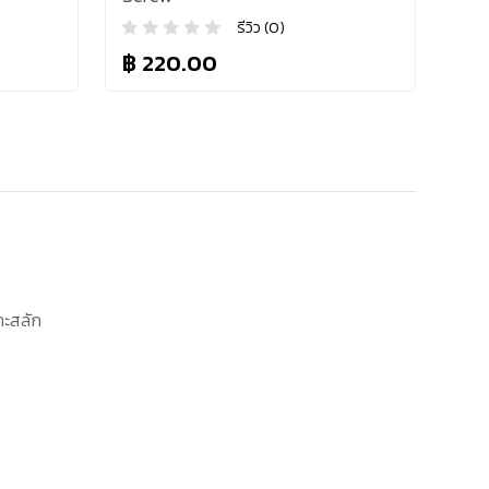
รีวิว (0)
฿ 220.00
กะสลัก