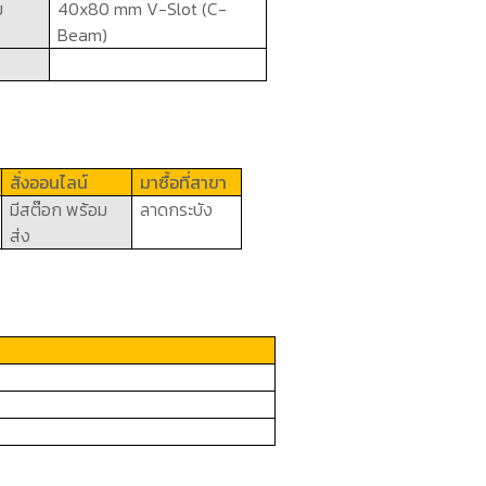
ม
4
0
x8
0
mm V-Slot (C-
Beam)
สั่งออนไลน์
มาซื้อที่สาขา
มีสต๊อก พร้อม
ลาดกระบัง
ส่ง