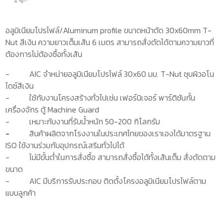
อลูมิเนียมโปรไฟล์/Aluminum profile ขนาดหน้าตัด 30x60mm T-
Nut สีเงิน ความยาวเต็มเส้น 6 เมตร สามารถสั่งตัดได้ตามความยาวที่
ต้องการไม่ต้องซื้อทั้งเส้น
-
AIC
จำหน่าย
อลูมิเนียมโปรไฟล์
30x60
มม.
T-Nut
ชุบผิวอโน
ไดซ์สีเงิน
-
ใช้กับงานโครงสร้างทั่วไปเช่น เฟอร์นิเจอร์ พาร์ติชันกั้น
เครื่องจักร ตู้
Machine Guard
-
เหมาะกับงานที่รับน้ำหนัก 50-200 กิโลกรัม
-
สินค้าผลิตจากโรงงานในประเทศไทยของเราเองได้มาตรฐาน
ISO
ใช้งานร่วมกับอุปกรณ์เสริมทั่วไปได้
-
ไม่มีขั้นต่ำในการสั่งซื้อ สามารถสั่งซื้อได้ทั้งเส้นเต็ม สั่งตัดตาม
ขนาด
-
AIC
มีบริการรับประกอบ ติดตั้งโครงอลูมิเนียมโปรไฟล์ตาม
แบบลูกค้า