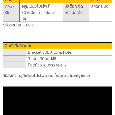
AAZ-
อลูมิเนียมโปรไฟล์
มีสต๊อก จัด
ลาดกระบัง
36
30x60mm
T-Nut
สี
ส่งวันถัดไป
เงิน
*ตัดรอบบิล 13.00 น.
สินค้าที่ใช้ร่วมกัน
Bracket 30
มม.
Long Hole
T-Nut
3
0
มม.
M6
น็อตหัวจมชุบขาว
M6x12
วิธีสั่งตัดอลูมิเนียมโปรไฟล์ บนเว็บไซต์ aic.engineer