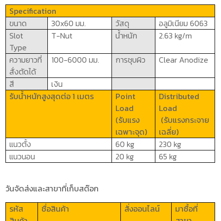
Specification
ขนาด
30x60
มม.
วัสดุ
อลูมิเนียม
6063
Slot
T-Nut
น้ำหนัก
2.63 kg/m
Type
ความยาวที่
100-6000 มม.
การชุบผิว
Clear Anodize
สั่งตัดได้
สี
เงิน
รับน้ำหนักสูงสุดต่อ 1 เมตร
Point
Distributed
Load
Load
(รับแรง
(
รับแรงกระจาย
เฉพาะจุด)
เฉลี่ย)
แนวตั้ง
6
0
kg
2
3
0
kg
แนวนอน
20
kg
65
kg
วันจัดส่งและสาขาที่เก็บสต๊อก
รหัส
ชื่อสินค้า
สั่งออนไลน์
มาซื้อที่
สินค้า
สาขา