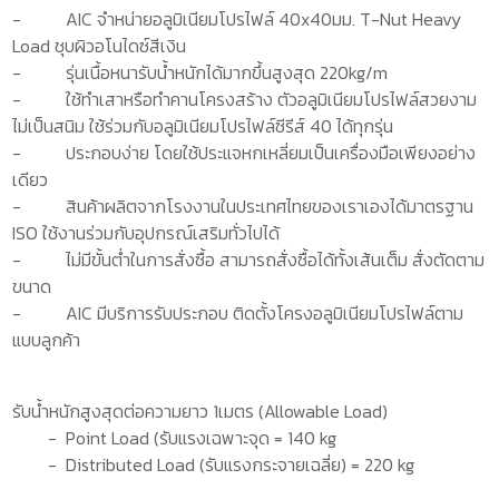
-
AIC
จำหน่าย
อลูมิเนียมโปรไฟล์
40x40
มม.
T-Nut
Heavy
Load
ชุบผิวอโนไดซ์สีเงิน
-
รุ่นเนื้อหนารับน้ำหนักได้มากขึ้นสูงสุด 220
kg/m
-
ใช้ทำเสาหรือทำคานโครงสร้าง ตัวอลูมิเนียมโปรไฟล์สวยงาม
ไม่เป็นสนิม ใช้ร่วมกับอลูมิเนียมโปรไฟล์ซีรีส์
4
0 ได้ทุกรุ่น
-
ประกอบง่าย โดยใช้ประแจหกเหลี่ยมเป็นเครื่องมือเพียงอย่าง
เดียว
-
สินค้าผลิตจากโรงงานในประเทศไทยของเราเองได้มาตรฐาน
ISO
ใช้งานร่วมกับอุปกรณ์เสริมทั่วไปได้
-
ไม่มีขั้นต่ำในการสั่งซื้อ สามารถสั่งซื้อได้ทั้งเส้นเต็ม สั่งตัดตาม
ขนาด
-
AIC
มีบริการรับประกอบ ติดตั้งโครงอลูมิเนียมโปรไฟล์ตาม
แบบลูกค้า
รับน้ำหนักสูงสุดต่อความยาว 1เมตร
(Allowable Load)
- Point Load
(รับแรงเฉพาะจุด
=
140
kg
- Distributed Load
(
รับแรงกระจายเฉลี่ย)
=
220
kg