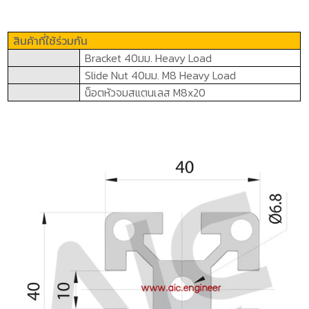
สินค้าที่ใช้ร่วมกัน
Bracket
4
0
มม.
Heavy Load
Slide Nut
4
0
มม.
M
8
Heavy Load
น็อตหัวจมสแตนเลส
M
8
x
20