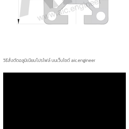
วิธีสั่งตัดอลูมิเนียมโปรไฟล์ บนเว็บไซต์ aic.engineer