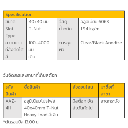
Specification
ขนาด
40x40
มม.
วัสดุ
อลูมิเนียม
6063
Slot
T-Nut
น้ำหนัก
1.94
kg/m
Type
ความยาว
100-4000
การชุบ
Clear/Black Anodize
ที่สั่งตัดได้
มม.
ผิว
สี
เงิน
วันจัดส่งและสาขาที่เก็บสต๊อก
รหัส
ชื่อสินค้า
สั่งออนไลน์
มาซื้อที่
สินค้า
สาขา
AAZ-
อลูมิเนียมโปรไฟล์
มีสต๊อก จัด
ลาดกระบัง
4
H
40x40mm T-Nut
ส่งวันถัดไป
Heavy Load
สีเงิน
*ตัดรอบบิล 13.00 น.