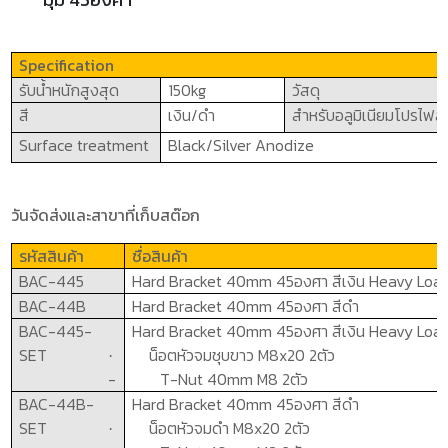
Specification
รับน้ำหนักสูงสุด
1
5
0kg
วัสดุ
สี
เงิน/ดำ
สำหรับอลูมิเนียมโปรไฟล์
Surface treatment
Black/Silver Anodize
วันจัดส่งและสาขาที่เก็บสต๊อก
รหัสสินค้า
ชื่อสินค้า
BAC-
4
45
Hard Bracket
4
0mm
45องศา สีเงิน
Heavy Loa
BAC-
4
4B
Hard Bracket
4
0mm
45องศา สีดำ
BAC-445
-
Hard Bracket
4
0mm
45องศา สีเงิน
Heavy Loa
SET
น็อตหัวจมชุบขาว
M8x20 2
ตัว
·
-
T-Nut 40mm M8 2
ตัว
BAC-44B
-
Hard Bracket
4
0mm
45องศา สีดำ
SET
น็อตหัวจมดำ
M8x20 2
ตัว
·