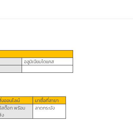
อลูมิเนียมไดแคส
สั่งออนไลน์
มาซื้อที่สาขา
มีสต๊อก พร้อม
ลาดกระบัง
ส่ง