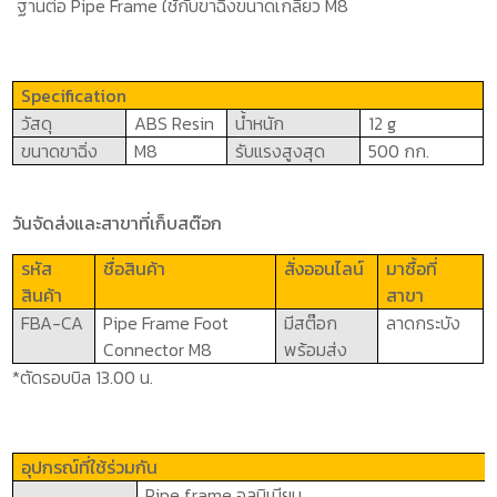
ฐานต่อ
Pipe Frame
ใช้กับขาฉิ่งขนาดเกลียว
M8
Specification
วัสดุ
ABS Resin
น้ำหนัก
12 g
ขนาดขาฉิ่ง
M8
รับแรงสูงสุด
500 กก.
วันจัดส่งและสาขาที่เก็บสต๊อก
รหัส
ชื่อสินค้า
สั่งออนไลน์
มาซื้อที่
สินค้า
สาขา
FBA-CA
Pipe Frame Foot
มีสต๊อก
ลาดกระบัง
Connector M8
พร้อมส่ง
*ตัดรอบบิล 13.00 น.
อุปกรณ์ที่ใช้ร่วมกัน
Pipe frame
อลูมิเนียม