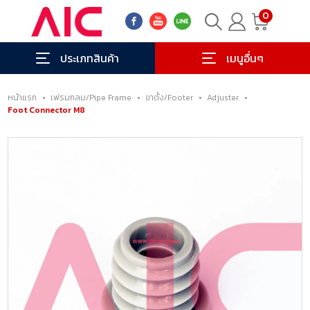
0
ประเภทสินค้า
เมนูอื่นๆ
หน้าแรก
•
เฟรมกลม/Pipe Frame
•
ขาตั้ง/Footer
•
Adjuster
•
Foot Connector M8