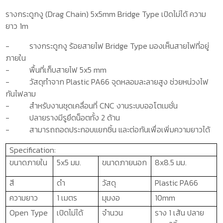
รางกระดูกงู (Drag Chain) 5x5mm Bridge Type เปิดไม่ได้ ความ
ยาว 1m
-
รางกระดูกงู
ร้อยสายไฟ
Bridge Type
มองเห็นสายไฟที่อยู่
ภายใน
-
พื้นที่เก็บสายไฟ 5
x5 mm
-
วัสดุทำจาก
Plastic PA66
จุดหลอมละลายสูง ช่วยหน่วงไฟ
กันไฟลาม
-
สำหรับงานชุดเคลื่อนที่
CNC
งานระบบออโตเมชั่น
-
ปลายรางมีรูยึดน็อตทั้ง 2 ด้าน
-
สามารถถอดประกอบแยกชิ้น และต่อกันเพื่อเพิ่มความยาวได้
Specification:
ขนาดภายใน
5x5
มม.
ขนาดภายนอก
8x8.5
มม.
สี
ดำ
วัสดุ
Plastic PA66
ความยาว
1 เมตร
มุมงอ
10
mm
Open Type
เปิดไม่ได้
จำนวน
ราง 1 เส้น ปลาย