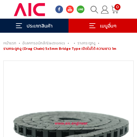
0
ประเภทสินค้า
เมนูอื่นๆ
หน้าแรก
•
อิเลคทรอนิกส์/Electronics
•
•
รางกระดูกงู
•
รางกระดูกงู (Drag Chain) 5x5mm Bridge Type เปิดไม่ได้ ความยาว 1m