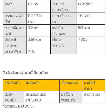
Vref
0.68
V
โมเมนต์
68
g.cm
2
ความเฉื่อย
กระแสไฟฟ้า
DC
1.7
A/
ความต้านทาน
1.8 โอห์ม
ที่ใช้
เฟส
เฟส
การเหนี่ยวนำ
3.2mH
แรงบิด
52N.cm
เฟส
(
Torque)
Detent
2.6N.cm
Motor
400g
Torque
Weight
Lead Wire
4Ho
วันจัดส่งและสาขาที่เก็บสต๊อก
รหัสสินค้า
ชื่อสินค้า
สั่งออนไลน์
มาซื้อที่
สาขา
JDB-
สเตปมอเตอร์
มีสต๊อก
ลาดกระบัง
A8401
17
HS
8401
พร้อมส่ง
*ตัดรอบบิล 13.00 น.