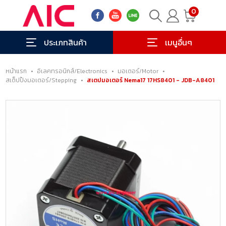
0
ประเภทสินค้า
เมนูอื่นๆ
หน้าแรก
•
อิเลคทรอนิกส์/Electronics
•
มอเตอร์/Motor
•
สเต็ปปิ้งมอเตอร์/Stepping
•
สเตปมอเตอร์ Nema17 17HS8401 - JDB-A8401