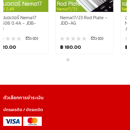
Nema17/23 Rod Plate -
ฉากยึดสเตปมอเตอร์
JDD-AG
Nema23 Heavy Load
JDD-BL
)
รีวิว (0)
รีวิว (
฿ 180.00
฿ 360.00
ตัวเลือกการชำระเงิน
บัตรเครดิต / บัตรเดบิต