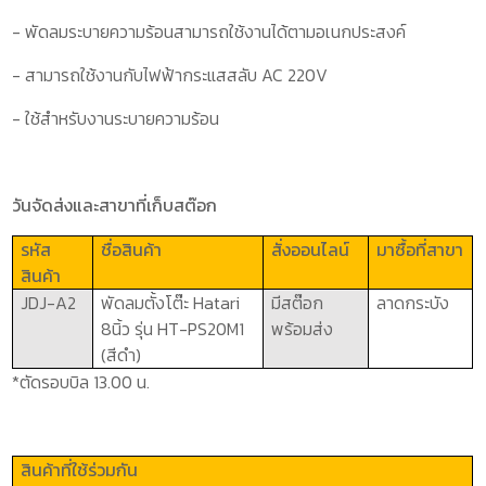
- พัดลมระบายความร้อนสามารถใช้งานได้ตามอเนกประสงค์
- สามารถใช้งานกับไฟฟ้ากระแสสลับ
AC 220V
- ใช้สำหรับงานระบายความร้อน
วันจัดส่งและสาขาที่เก็บสต๊อก
รหัส
ชื่อสินค้า
สั่งออนไลน์
มาซื้อที่สาขา
สินค้า
JDJ-A2
พัดลมตั้งโต๊ะ
Hatari
มีสต๊อก
ลาดกระบัง
8นิ้ว รุ่น
HT-PS
20
M
1
พร้อมส่ง
(สีดำ)
*ตัดรอบบิล 13.00 น.
สินค้าที่ใช้ร่วมกัน