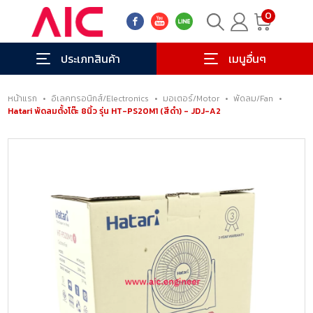
0
ประเภทสินค้า
เมนูอื่นๆ
หน้าแรก
•
อิเลคทรอนิกส์/Electronics
•
มอเตอร์/Motor
•
พัดลม/Fan
•
Hatari พัดลมตั้งโต๊ะ 8นิ้ว รุ่น HT-PS20M1 (สีดำ) - JDJ-A2