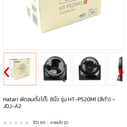
Hatari พัดลมตั้งโต๊ะ 8นิ้ว รุ่น HT-PS20M1 (สีดำ) -
JDJ-A2
รีวิว (0)
|
ขายแล้ว (2)