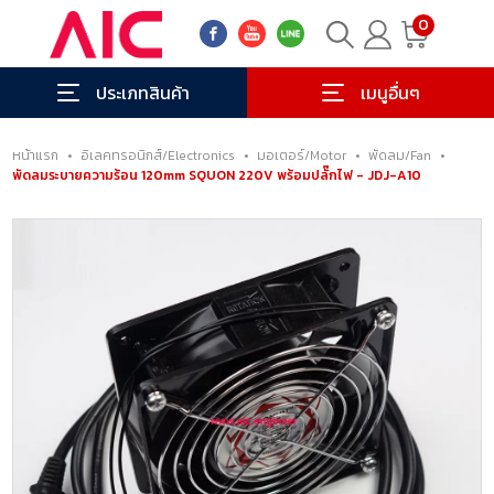
0
ประเภทสินค้า
เมนูอื่นๆ
หน้าแรก
•
อิเลคทรอนิกส์/Electronics
•
มอเตอร์/Motor
•
พัดลม/Fan
•
พัดลมระบายความร้อน 120mm SQUON 220V พร้อมปลั๊กไฟ - JDJ-A10