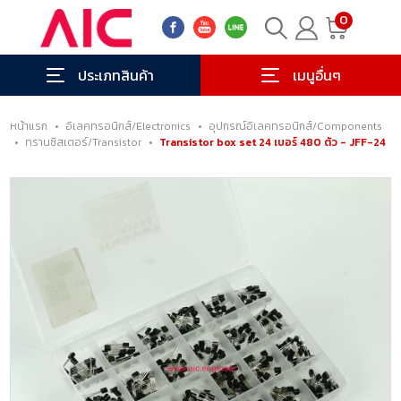
0
ประเภทสินค้า
เมนูอื่นๆ
หน้าแรก
•
อิเลคทรอนิกส์/Electronics
•
อุปกรณ์อิเลคทรอนิกส์/Components
•
ทรานซิสเตอร์/Transistor
•
Transistor box set 24 เบอร์ 480 ตัว - JFF-24