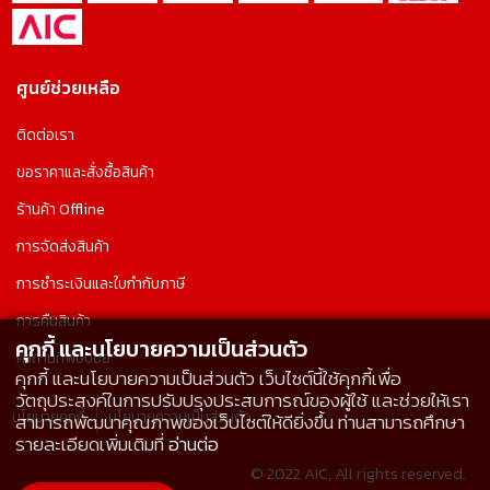
ศูนย์ช่วยเหลือ
ติดต่อเรา
ขอราคาและสั่งซื้อสินค้า
ร้านค้า Offline
การจัดส่งสินค้า
การชำระเงินและใบกำกับภาษี
การคืนสินค้า
คุกกี้ และนโยบายความเป็นส่วนตัว
คำถามที่พบบ่อย
คุกกี้ และนโยบายความเป็นส่วนตัว เว็บไซต์นี้ใช้คุกกี้เพื่อ
วัตถุประสงค์ในการปรับปรุงประสบการณ์ของผู้ใช้ และช่วยให้เรา
นโยบายคุกกี้
นโยบายความเป็นส่วนตัว
สามารถพัฒนาคุณภาพของเว็บไซต์ให้ดียิ่งขึ้น ท่านสามารถศึกษา
รายละเอียดเพิ่มเติมที่
อ่านต่อ
© 2022 AIC, All rights reserved.