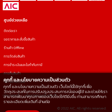
ศูนย์ช่วยเหลือ
ติดต่อเรา
ขอราคาและสั่งซื้อสินค้า
ร้านค้า Offline
การจัดส่งสินค้า
การชำระเงินและใบกำกับภาษี
การคืนสินค้า
คุกกี้ และนโยบายความเป็นส่วนตัว
คำถามที่พบบ่อย
คุกกี้ และนโยบายความเป็นส่วนตัว เว็บไซต์นี้ใช้คุกกี้เพื่อ
วัตถุประสงค์ในการปรับปรุงประสบการณ์ของผู้ใช้ และช่วยให้เรา
นโยบายคุกกี้
นโยบายความเป็นส่วนตัว
สามารถพัฒนาคุณภาพของเว็บไซต์ให้ดียิ่งขึ้น ท่านสามารถศึกษา
รายละเอียดเพิ่มเติมที่
อ่านต่อ
© 2022 AIC, All rights reserved.