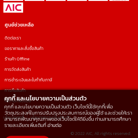
ศูนย์ช่วยเหลือ
ติดต่อเรา
ขอราคาและสั่งซื้อสินค้า
ร้านค้า Offline
การจัดส่งสินค้า
การชำระเงินและใบกำกับภาษี
การคืนสินค้า
คุกกี้ และนโยบายความเป็นส่วนตัว
คำถามที่พบบ่อย
คุกกี้ และนโยบายความเป็นส่วนตัว เว็บไซต์นี้ใช้คุกกี้เพื่อ
วัตถุประสงค์ในการปรับปรุงประสบการณ์ของผู้ใช้ และช่วยให้เรา
นโยบายคุกกี้
นโยบายความเป็นส่วนตัว
สามารถพัฒนาคุณภาพของเว็บไซต์ให้ดียิ่งขึ้น ท่านสามารถศึกษา
รายละเอียดเพิ่มเติมที่
อ่านต่อ
© 2022 AIC, All rights reserved.