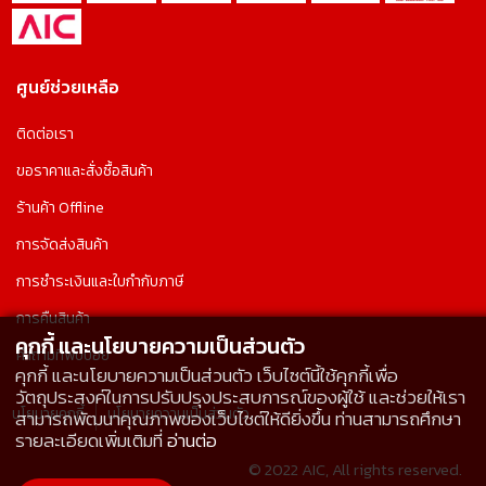
ศูนย์ช่วยเหลือ
ติดต่อเรา
ขอราคาและสั่งซื้อสินค้า
ร้านค้า Offline
การจัดส่งสินค้า
การชำระเงินและใบกำกับภาษี
การคืนสินค้า
คุกกี้ และนโยบายความเป็นส่วนตัว
คำถามที่พบบ่อย
คุกกี้ และนโยบายความเป็นส่วนตัว เว็บไซต์นี้ใช้คุกกี้เพื่อ
วัตถุประสงค์ในการปรับปรุงประสบการณ์ของผู้ใช้ และช่วยให้เรา
นโยบายคุกกี้
นโยบายความเป็นส่วนตัว
สามารถพัฒนาคุณภาพของเว็บไซต์ให้ดียิ่งขึ้น ท่านสามารถศึกษา
รายละเอียดเพิ่มเติมที่
อ่านต่อ
© 2022 AIC, All rights reserved.