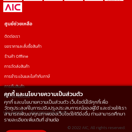
ศูนย์ช่วยเหลือ
ติดต่อเรา
ขอราคาและสั่งซื้อสินค้า
ร้านค้า Offline
การจัดส่งสินค้า
การชำระเงินและใบกำกับภาษี
การคืนสินค้า
คุกกี้ และนโยบายความเป็นส่วนตัว
คำถามที่พบบ่อย
คุกกี้ และนโยบายความเป็นส่วนตัว เว็บไซต์นี้ใช้คุกกี้เพื่อ
วัตถุประสงค์ในการปรับปรุงประสบการณ์ของผู้ใช้ และช่วยให้เรา
นโยบายคุกกี้
นโยบายความเป็นส่วนตัว
สามารถพัฒนาคุณภาพของเว็บไซต์ให้ดียิ่งขึ้น ท่านสามารถศึกษา
รายละเอียดเพิ่มเติมที่
อ่านต่อ
© 2022 AIC, All rights reserved.