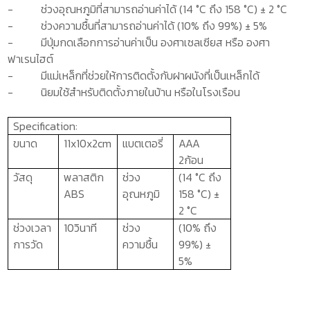
-
ช่วงอุณหภูมิที่สามารถอ่านค่าได้ (
14 °C
ถึง
158 °C
)
± 2 °C
-
ช่วงความชื้นที่สามารถอ่านค่าได้
(
10%
ถึง
99%
)
± 5%
-
มีปุ่มกดเลือกการอ่านค่าเป็น องศาเซลเซียส หรือ องศา
ฟาเรนไฮต์
-
มีแม่เหล็กที่ช่วยให้การติดตั้งกับฝาผนังที่เป็นเหล็กได้
-
นิยมใช้สำหรับติดตั้งภายในบ้าน หรือในโรงเรือน
Specification:
ขนาด
11x10x2cm
แบตเตอรี่
AAA
2
ก้อน
วัสดุ
พลาสติก
ช่วง
(14
°C
ถึง
ABS
อุณหภูมิ
158
°C) ±
2
°C
ช่วงเวลา
10วินาที
ช่วง
(10% ถึง
การวัด
ความชื้น
99%)
±
5%