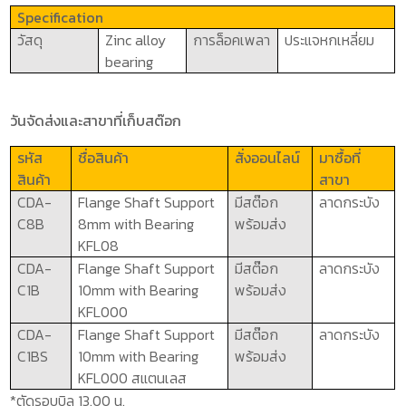
Specification
วัสดุ
Zinc alloy
การล็อคเพลา
ประแจหกเหลี่ยม
bearing
วันจัดส่งและสาขาที่เก็บสต๊อก
รหัส
ชื่อสินค้า
สั่งออนไลน์
มาซื้อที่
สินค้า
สาขา
CDA-
Flange Shaft Support
มีสต๊อก
ลาดกระบัง
C8B
8mm with Bearing
พร้อมส่ง
KFL08
CDA-
Flange Shaft Support
มีสต๊อก
ลาดกระบัง
C1B
10mm with Bearing
พร้อมส่ง
KFL000
CDA-
Flange Shaft Support
มีสต๊อก
ลาดกระบัง
C1BS
10mm with Bearing
พร้อมส่ง
KFL000
สแตนเลส
*ตัดรอบบิล 13.00 น.