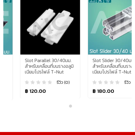
Slot Parallel 30/40มม.
Slot Slider 30/40มม.
สำหรับเคลื่อนที่บนรางอลูมิ
สำหรับเคลื่อนที่บนรางอลูมิ
เนียมโปรไฟล์ T-Nut
เนียมโปรไฟล์ T-Nut
รีวิว (0)
รีวิว (0)
฿ 120.00
฿ 180.00