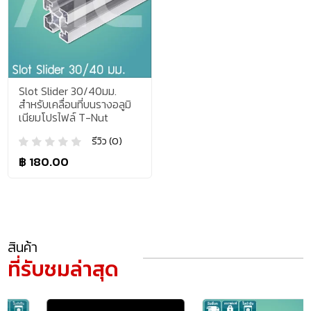
Slot Slider 30/40มม.
สำหรับเคลื่อนที่บนรางอลูมิ
เนียมโปรไฟล์ T-Nut
รีวิว (0)
฿ 180.00
สินค้า
ที่รับชมล่าสุด