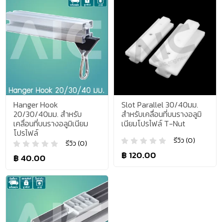
Hanger Hook
Slot Parallel 30/40มม.
20/30/40มม. สำหรับ
สำหรับเคลื่อนที่บนรางอลูมิ
เคลื่อนที่บนรางอลูมิเนียม
เนียมโปรไฟล์ T-Nut
โปรไฟล์
รีวิว (0)
รีวิว (0)
฿ 120.00
฿ 40.00