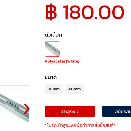
฿ 180.00
ตัวเลือก
Polyacetal (White)
ขนาด
30mm
40mm
เข้าสู่ระบบ
สมัครสม
*โปรดเข้าสู่ระบบเพื่อทำการสั่งซื้อสินค้า