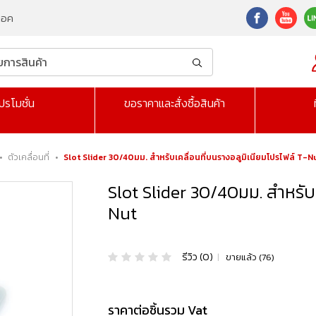
็อค
ปรโมชั่น
ขอราคาและสั่งซื้อสินค้า
•
ตัวเคลื่อนที่
•
Slot Slider 30/40มม. สำหรับเคลื่อนที่บนรางอลูมิเนียมโปรไฟล์ T-N
Slot Slider 30/40มม. สำหรับเ
Nut
รีวิว (0)
|
ขายแล้ว (76)
ราคาต่อชิ้นรวม Vat