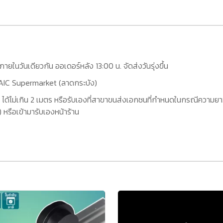
กภายในวันเดียวกัน ออเดอร์หลัง 13:00 น. จัดส่งวันรุ่งขึ้น
ที่ AIC Supermarket (ลาดกระบัง)
 ได้ไม่เกิน 2 เมตร หรือรับเองที่สาขาขนส่งเอกชนที่กำหนดในกรณีความยาว
หรือเข้ามารับเองหน้าร้าน