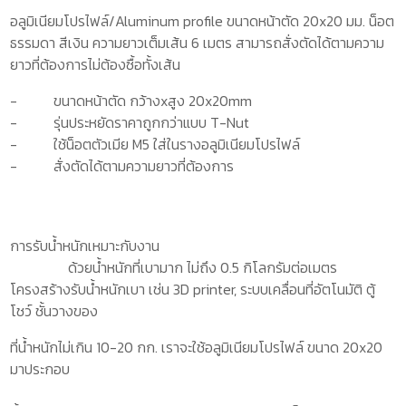
อลูมิเนียมโปรไฟล์/Aluminum profile ขนาดหน้าตัด 20x20 มม. น็อต
ธรรมดา สีเงิน ความยาวเต็มเส้น 6 เมตร สามารถสั่งตัดได้ตามความ
ยาวที่ต้องการไม่ต้องซื้อทั้งเส้น
-
ขนาดหน้าตัด กว้าง
x
สูง 20
x
20
mm
-
รุ่นประหยัดราคาถูกกว่าแบบ
T-Nut
-
ใช้น็อตตัวเมีย
M5
ใส่ในรางอลูมิเนียมโปรไฟล์
-
สั่งตัดได้ตามความยาวที่ต้องการ
การรับน้ำหนักเหมาะกับงาน
ด้วยน้ำหนักที่เบามาก ไม่ถึง 0.5 กิโลกรัมต่อเมตร
โครงสร้างรับน้ำหนักเบา เช่น 3
D printer,
ระบบเคลื่อนที่อัตโนมัติ ตู้
โชว์ ชั้นวางของ
ที่น้ำหนักไม่เกิน 10-20 กก. เราจะใช้อลูมิเนียมโปรไฟล์ ขนาด 20
x
20
มาประกอบ