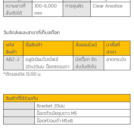
ความยาวที่
100-6,000
การชุบผิว
Clear Anodize
สั่งตัดได้
mm
วันจัดส่งและสาขาที่เก็บสต๊อก
รหัส
ชื่อสินค้า
สั่งออนไลน์
มาซื้อที่
สินค้า
สาขา
ABZ-2
อลูมิเนียมโปรไฟล์
มีสต๊อก จัด
ลาดกระบัง
20x20
มม. น็อตธรรมดา
ส่งวันถัดไป
*ตัดรอบบิล 13.00 น.
สินค้าที่ใช้ร่วมกัน
Bracket 20
มม.
น็อตตัวเมียชุบขาว
M5
น็อตหัวจมดำ
M5x8