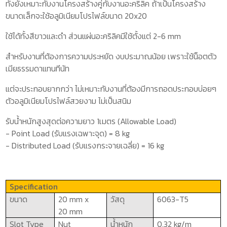
ทั้งยังเหมาะกับงานโครงสร้างคู่กับงานอะคริลิค ถ้าเป็นโครงสร้าง
ขนาดเล็กจะใช้อลูมิเนียมโปรไฟล์ขนาด 20
x
20
ใช้ได้ทั้งสีขาวและดำ ส่วนแผ่นอะคริลิคมีใช้ตั้งแต่ 2-6
mm
สำหรับงานที่ต้องการความประหยัด งบประมาณน้อย เพราะใช้น็อตตัว
เมียธรรมดาแทนทีนัท
แต่จะประกอบยากกว่า ไม่เหมาะกับงานที่ต้องมีการถอดประกอบบ่อยๆ
ตัวอลูมิเนียมโปรไฟล์สวยงาม ไม่เป็นสนิม
รับน้ำหนักสูงสุด
ต่อความยาว 1เมตร
(Allowable Load)
- Point Load
(รับแรงเฉพาะจุด)
= 8 kg
- Distributed Load
(
รับแรงกระจายเฉลี่ย)
= 16 kg
Specification
ขนาด
20 mm x
วัสดุ
6063-T5
20 mm
Slot Type
Nut
น้ำหนัก
0.32 kg/m