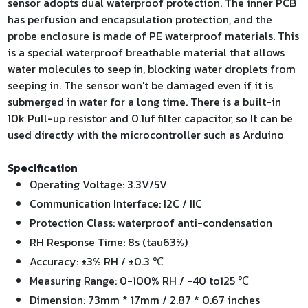
sensor adopts dual waterproof protection. The inner PCB
has perfusion and encapsulation protection, and the
probe enclosure is made of PE waterproof materials. This
is a special waterproof breathable material that allows
water molecules to seep in, blocking water droplets from
seeping in. The sensor won't be damaged even if it is
submerged in water for a long time. There is a built-in
10k Pull-up resistor and 0.1uf filter capacitor, so It can be
used directly with the microcontroller such as Arduino
Specification
Operating Voltage: 3.3V/5V
Communication Interface: I2C / IIC
Protection Class: waterproof anti-condensation
RH Response Time: 8s (tau63%)
Accuracy: ±3% RH / ±0.3 ℃
Measuring Range: 0-100% RH / -40 to125 ℃
Dimension: 73mm * 17mm / 2.87 * 0.67 inches