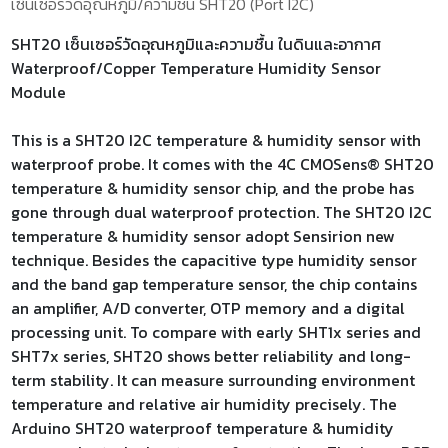
เซ็นเซอร์วัดอุณหภูมิ/ความชื้น SHT20 (Port I2C)
SHT20 เซ็นเซอร์วัดอุณหภูมิและความชื้น ในดินและอากาศ
Waterproof/Copper Temperature Humidity Sensor
Module
This is a SHT20 I2C temperature & humidity sensor with
waterproof probe. It comes with the 4C CMOSens® SHT20
temperature & humidity sensor chip, and the probe has
gone through dual waterproof protection. The SHT20 I2C
temperature & humidity sensor adopt Sensirion new
technique. Besides the capacitive type humidity sensor
and the band gap temperature sensor, the chip contains
an amplifier, A/D converter, OTP memory and a digital
processing unit. To compare with early SHT1x series and
SHT7x series, SHT20 shows better reliability and long-
term stability. It can measure surrounding environment
temperature and relative air humidity precisely. The
Arduino SHT20 waterproof temperature & humidity