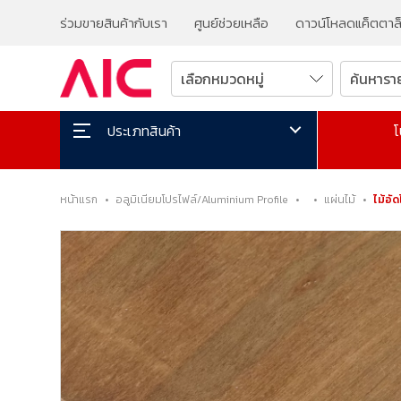
ร่วมขายสินค้ากับเรา
ศูนย์ช่วยเหลือ
ดาวน์โหลดแค็ตตาล
โ
ประเภทสินค้า
หน้าแรก
•
อลูมิเนียมโปรไฟล์/Aluminium Profile
•
•
แผ่นไม้
•
ไม้อั