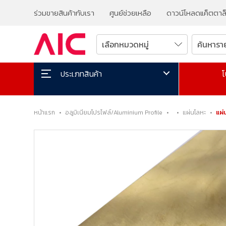
ร่วมขายสินค้ากับเรา
ศูนย์ช่วยเหลือ
ดาวน์โหลดแค็ตตาล
โ
ประเภทสินค้า
หน้าแรก
•
อลูมิเนียมโปรไฟล์/Aluminium Profile
•
•
แผ่นโลหะ
•
แผ่