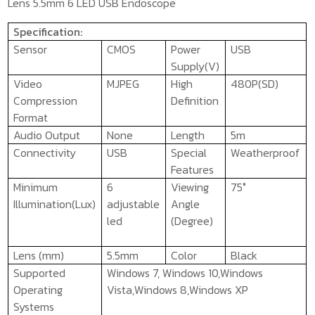
Lens 5.5mm 6 LED USB Endoscope
Specification:
Sensor
CMOS
Power
USB
Supply(V)
Video
MJPEG
High
480P(SD)
Compression
Definition
Format
Audio Output
None
Length
5m
Connectivity
USB
Special
Weatherproof
Features
Minimum
6
Viewing
75°
Illumination(Lux)
adjustable
Angle
led
(Degree)
Lens (mm)
5.5mm
Color
Black
Supported
Windows 7, Windows 10,Windows
Operating
Vista,Windows 8,Windows XP
Systems