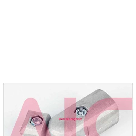
0
ประเภทสินค้า
เมนูอื่นๆ
หน้าแรก
•
เฟรมกลม/Pipe Frame
•
ตัวยึด/Connector
•
Connector
•
Free angle connector