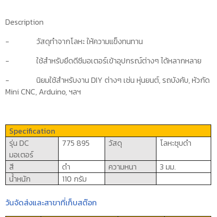
Description
-
วัสดุทำจากโลหะ ให้ความแข็งทนทาน
-
ใช้สำหรับยึดดีซีมอเตอร์เข้าอุปกรณ์ต่างๆ ได้หลากหลาย
-
นิยมใช้สำหรับงาน
DIY
ต่างๆ เช่น
หุ่นยนต์
,
รถบังคับ
,
หัวกัด
Mini CNC, Arduino,
ฯลฯ
Specification
รุ่น
DC
775 895
วัสดุ
โลหะชุบดำ
มอเตอร์
สี
ดำ
ความหนา
3 มม.
น้ำหนัก
110 กรัม
วันจัดส่งและสาขาที่เก็บสต๊อก