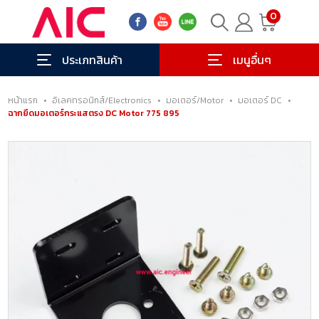
0
ประเภทสินค้า
เมนูอื่นๆ
หน้าแรก
•
อิเลคทรอนิกส์/Electronics
•
มอเตอร์/Motor
•
มอเตอร์ DC
•
ฉากยึดมอเตอร์กระแสตรง DC Motor 775 895