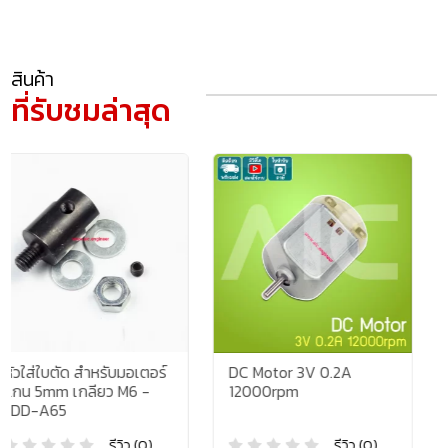
สินค้า
ที่รับชมล่าสุด
บมอเตอร์
DC Motor 3V 0.2A
ฉากยึดมอเตอร์ท
 M6 -
12000rpm
Gear Motor Bra
JGY370 - JDG-
ีวิว (0)
รีวิว (0)