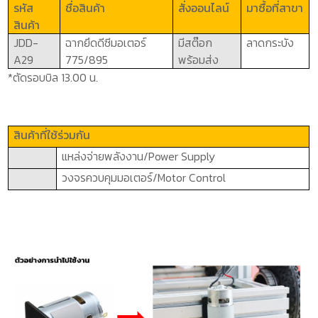
รหัส
ชื่อสินค้า
สั่งออนไลน์
มาซื้อที่สาขา
สินค้า
JDD-
ฉากยึดดีซีมอเตอร์
มีสต๊อก
ลาดกระบัง
A
29
775/895
พร้อมส่ง
*ตัดรอบบิล 13.00 น.
สินค้าที่ใช้ร่วมกัน
แหล่งจ่ายพลังงาน/
Power Supply
วงจรควบคุมมอเตอร์/
Motor Control