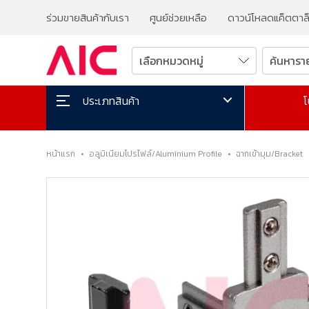
ร่วมขายสินค้ากับเรา
ศูนย์ช่วยเหลือ
ดาวน์โหลดแค็ตตาล
โ
ประเภทสินค้า
หน้าแรก
•
อลูมิเนียมโปรไฟล์/Aluminium Profile
•
ฉากเข้ามุม/Bracket