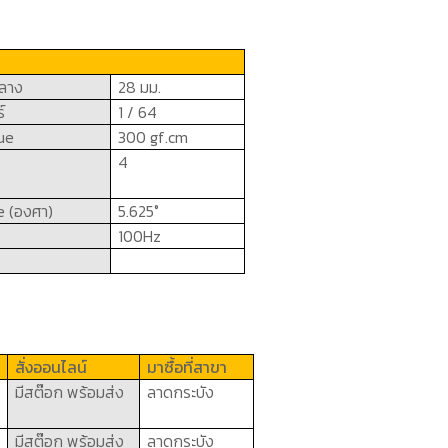
กลาง
28 มม.
์
1 / 64
que
300
gf.cm
4
e (
องศา)
5.625
°
100
Hz
สั่งออนไลน์
มาซื้อที่สาขา
มีสต๊อก พร้อมส่ง
ลาดกระบัง
มีสต๊อก พร้อมส่ง
ลาดกระบัง