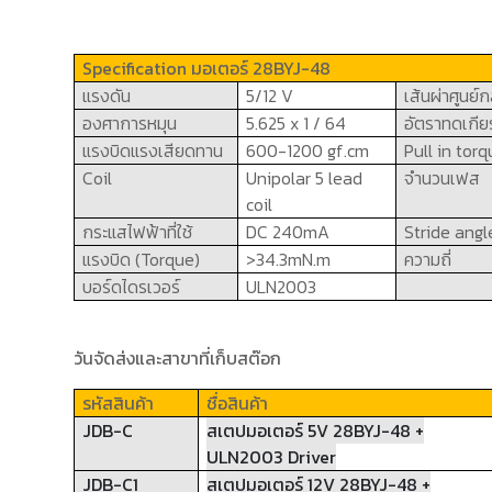
Specification
มอเตอร์
28
BYJ-
48
แรงดัน
5/12
V
เส้นผ่าศูนย์
องศาการหมุน
5.625
x
1 / 64
อัตราทดเกียร
แรงบิดแรงเสียดทาน
600-1200
gf.cm
Pull in tor
Coil
Unipolar
5
lead
จำนวนเฟส
coil
กระแสไฟฟ้าที่ใช้
DC
240
mA
Stride angl
แรงบิด (
Torque)
>
34.3
mN.m
ความถี่
บอร์ดไดรเวอร์
ULN
2003
วันจัดส่งและสาขาที่เก็บสต๊อก
รหัสสินค้า
ชื่อสินค้า
JDB-C
สเตปมอเตอร์ 5V 28BYJ-48 +
ULN2003 Driver
JDB-C1
สเตปมอเตอร์ 12V 28BYJ-48 +