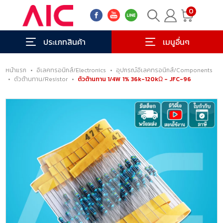
0
ประเภทสินค้า
เมนูอื่นๆ
หน้าแรก
•
อิเลคทรอนิกส์/Electronics
•
อุปกรณ์อิเลคทรอนิกส์/Components
•
ตัวต้านทาน/Resistor
•
ตัวต้านทาน 1/4W 1% 36k-120kΩ - JFC-96