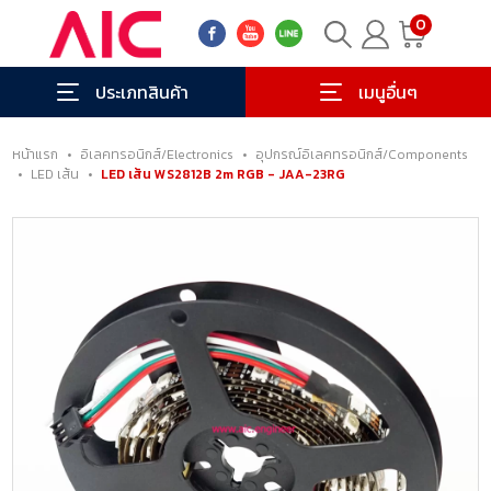
0
ประเภทสินค้า
เมนูอื่นๆ
หน้าแรก
•
อิเลคทรอนิกส์/Electronics
•
อุปกรณ์อิเลคทรอนิกส์/Components
•
LED เส้น
•
LED เส้น WS2812B 2m RGB - JAA-23RG