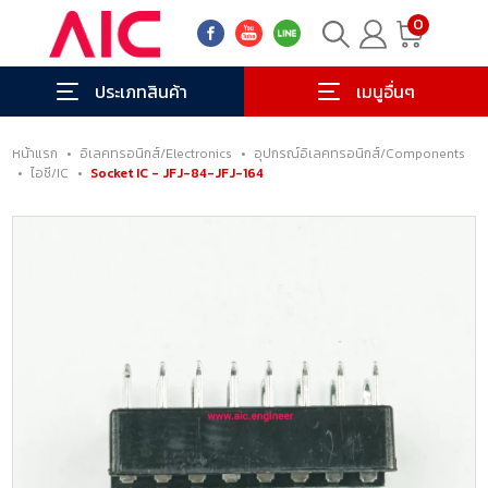
0
ประเภทสินค้า
เมนูอื่นๆ
หน้าแรก
•
อิเลคทรอนิกส์/Electronics
•
อุปกรณ์อิเลคทรอนิกส์/Components
•
ไอซี/IC
•
Socket IC - JFJ-84-JFJ-164