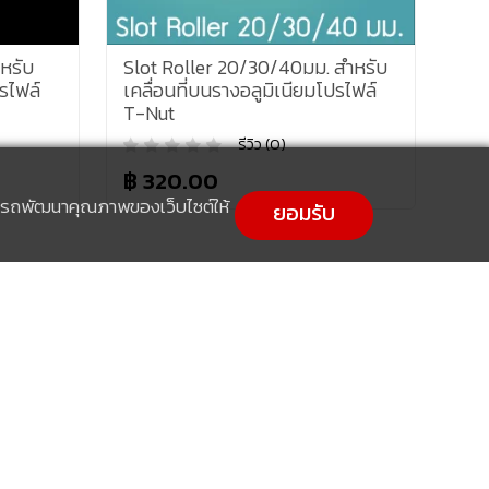
Slot Roller 20/30/40มม. สำหรับ
Slot Slider 30/40
เคลื่อนที่บนรางอลูมิเนียมโปรไฟล์
เคลื่อนที่บนรางอลู
T-Nut
T-Nut
รีวิว (0)
รีวิว 
฿ 320.00
฿ 180.00
สามารถพัฒนาคุณภาพของเว็บไซต์ให้
ยอมรับ
ศูนย์ช่วยเหลือ
พร้อมเพย์
ติดต่อเรา
ขอราคาและสั่งซื้อสินค้า
ร้านค้า Offline